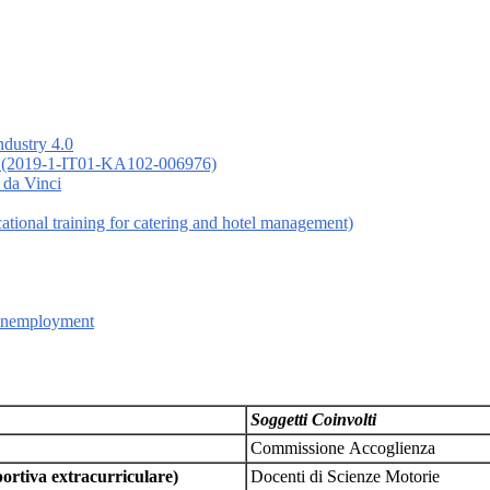
ndustry 4.0
 (2019-1-IT01-KA102-006976)
 da Vinci
nal training for catering and hotel management)
 Unemployment
Soggetti Coinvolti
Commissione Accoglienza
portiva extracurriculare)
Docenti di Scienze Motorie