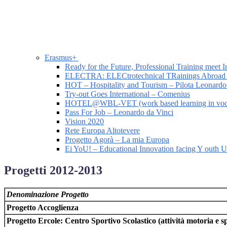
Erasmus+
Ready for the Future, Professional Training meet I
ELECTRA: ELECtrotechnical TRainings Abroad
HOT – Hospitality and Tourism – Pilota Leonardo
Try-out Goes International – Comenius
HOTEL@WBL-VET (work based learning in vocatio
Pass For Job – Leonardo da Vinci
Vision 2020
Rete Europa Altotevere
Progetto Agorà – La mia Europa
Ei YoU! – Educational Innovation facing Y outh
Progetti 2012-2013
Denominazione Progetto
Progetto Accoglienza
Progetto Ercole: Centro Sportivo Scolastico (attività motoria e s