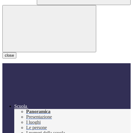
close
Scuola
Panoramica
Presentazione
I luoghi
Le persone
I numeri della scuola