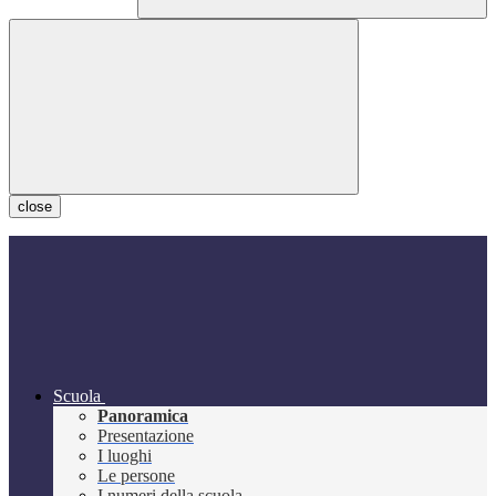
close
Scuola
Panoramica
Presentazione
I luoghi
Le persone
I numeri della scuola