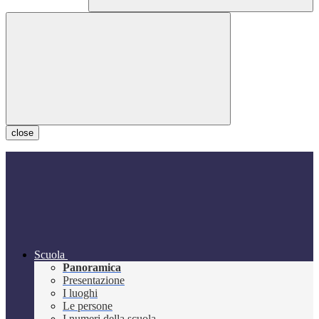
close
Scuola
Panoramica
Presentazione
I luoghi
Le persone
I numeri della scuola