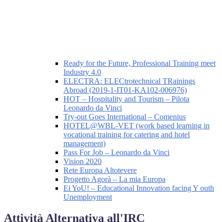
Ready for the Future, Professional Training meet
Industry 4.0
ELECTRA: ELECtrotechnical TRainings
Abroad (2019-1-IT01-KA102-006976)
HOT – Hospitality and Tourism – Pilota
Leonardo da Vinci
Try-out Goes International – Comenius
HOTEL@WBL-VET (work based learning in
vocational training for catering and hotel
management)
Pass For Job – Leonardo da Vinci
Vision 2020
Rete Europa Altotevere
Progetto Agorà – La mia Europa
Ei YoU! – Educational Innovation facing Y outh
Unemployment
Attività Alternativa all'IRC