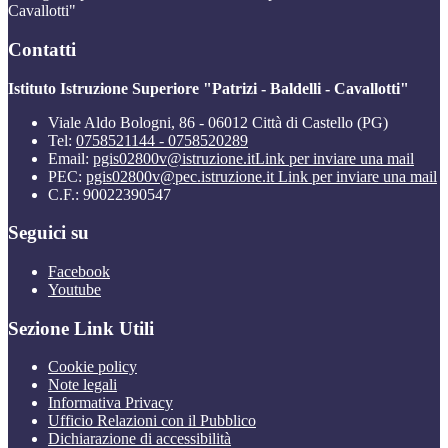
Cavallotti"
Contatti
Istituto Istruzione Superiore "Patrizi - Baldelli - Cavallotti"
Viale Aldo Bologni, 86 - 06012 Città di Castello (PG)
Tel:
0758521144 - 0758520289
Email:
pgis02800v@istruzione.it
Link per inviare una mail
PEC:
pgis02800v@pec.istruzione.it
Link per inviare una mail
C.F.: 90022390547
Seguici su
Facebook
Youtube
Sezione Link Utili
Cookie policy
Note legali
Informativa Privacy
Ufficio Relazioni con il Pubblico
Dichiarazione di accessibilità