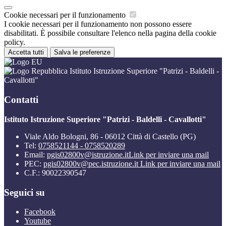
Cookie necessari per il funzionamento
I cookie necessari per il funzionamento non possono essere
disabilitati. È possibile consultare l'elenco nella pagina della cookie
policy.
Accetta tutti
Salva le preferenze
Istituto Istruzione Superiore "Patrizi - Baldelli -
Cavallotti"
Contatti
Istituto Istruzione Superiore "Patrizi - Baldelli - Cavallotti"
Viale Aldo Bologni, 86 - 06012 Città di Castello (PG)
Tel:
0758521144 - 0758520289
Email:
pgis02800v@istruzione.it
Link per inviare una mail
PEC:
pgis02800v@pec.istruzione.it
Link per inviare una mail
C.F.: 90022390547
Seguici su
Facebook
Youtube