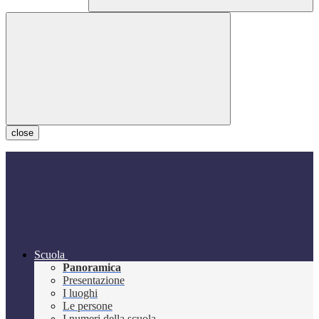
close
Scuola
Panoramica
Presentazione
I luoghi
Le persone
I numeri della scuola