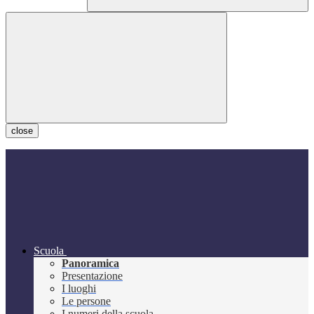
close
Scuola
Panoramica
Presentazione
I luoghi
Le persone
I numeri della scuola