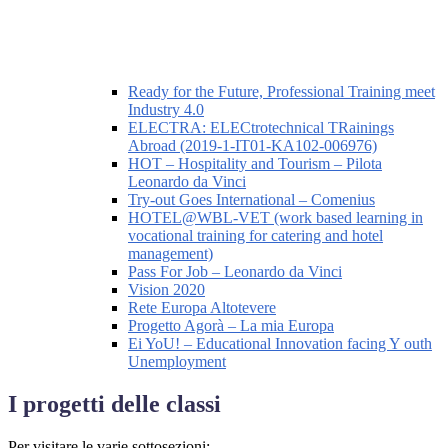
Ready for the Future, Professional Training meet
Industry 4.0
ELECTRA: ELECtrotechnical TRainings
Abroad (2019-1-IT01-KA102-006976)
HOT – Hospitality and Tourism – Pilota
Leonardo da Vinci
Try-out Goes International – Comenius
HOTEL@WBL-VET (work based learning in
vocational training for catering and hotel
management)
Pass For Job – Leonardo da Vinci
Vision 2020
Rete Europa Altotevere
Progetto Agorà – La mia Europa
Ei YoU! – Educational Innovation facing Y outh
Unemployment
I progetti delle classi
Per visitare le varie sottosezioni: