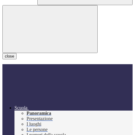
close
Scuola
Panoramica
Presentazione
I luoghi
Le persone
I numeri della scuola