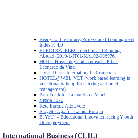
Ready for the Future, Professional Training meet
Industry 4.0
ELECTRA: ELECtrotechnical TRainings
Abroad (2019-1-IT01-KA102-006976)
HOT – Hospitality and Tourism – Pilota
Leonardo da Vinci
Try-out Goes International – Comenius
HOTEL@WBL-VET (work based learning in
vocational training for catering and hotel
management)
Pass For Job – Leonardo da Vinci
Vision 2020
Rete Europa Altotevere
Progetto Agorà – La mia Europa
Ei YoU! – Educational Innovation facing Y outh
Unemployment
International Business (CLIL)