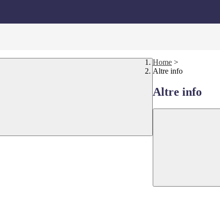
Home
>
Altre info
Altre info