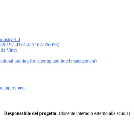
ndustry 4.0
 (2019-1-IT01-KA102-006976)
 da Vinci
nal training for catering and hotel management)
 Unemployment
Responsabile del progetto:
(docente interno o esterno alla scuola)