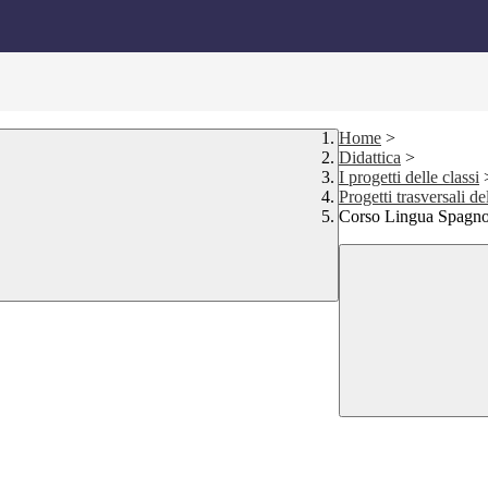
Home
>
Didattica
>
I progetti delle classi
Progetti trasversali d
Corso Lingua Spagno