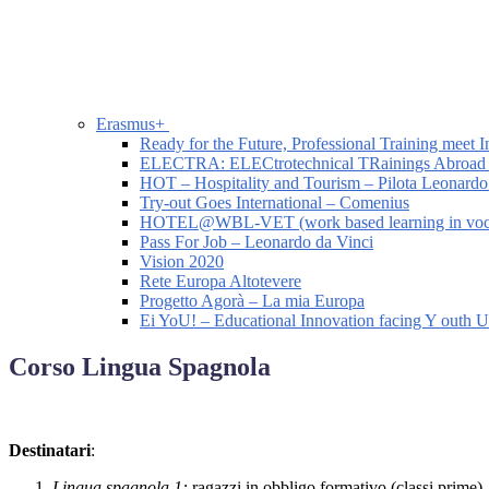
Erasmus+
Ready for the Future, Professional Training meet I
ELECTRA: ELECtrotechnical TRainings Abroad
HOT – Hospitality and Tourism – Pilota Leonardo
Try-out Goes International – Comenius
HOTEL@WBL-VET (work based learning in vocatio
Pass For Job – Leonardo da Vinci
Vision 2020
Rete Europa Altotevere
Progetto Agorà – La mia Europa
Ei YoU! – Educational Innovation facing Y outh
Corso Lingua Spagnola
Destinatari
:
Lingua spagnola 1:
ragazzi in obbligo formativo (classi prime).