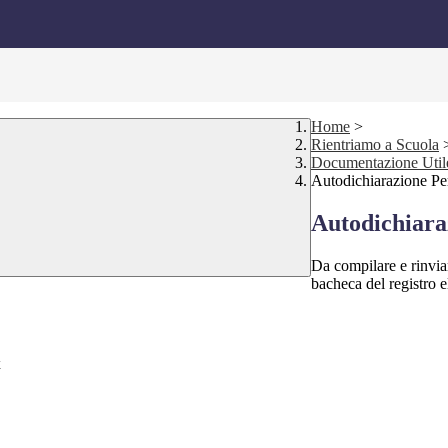
Home
>
Rientriamo a Scuola
Documentazione Util
Autodichiarazione P
Autodichiara
Da compilare e rinviar
bacheca del registro e
x