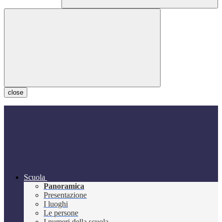
close
Scuola
Panoramica
Presentazione
I luoghi
Le persone
I numeri della scuola