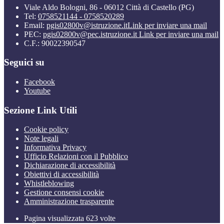
Viale Aldo Bologni, 86 - 06012 Città di Castello (PG)
Tel:
0758521144 - 0758520289
Email:
pgis02800v@istruzione.it
Link per inviare una mail
PEC:
pgis02800v@pec.istruzione.it
Link per inviare una mail
C.F.: 90022390547
Seguici su
Facebook
Youtube
Sezione Link Utili
Cookie policy
Note legali
Informativa Privacy
Ufficio Relazioni con il Pubblico
Dichiarazione di accessibilità
Obiettivi di accessibilità
Whistleblowing
Gestione consensi cookie
Amministrazione trasparente
Pagina visualizzata
623
volte