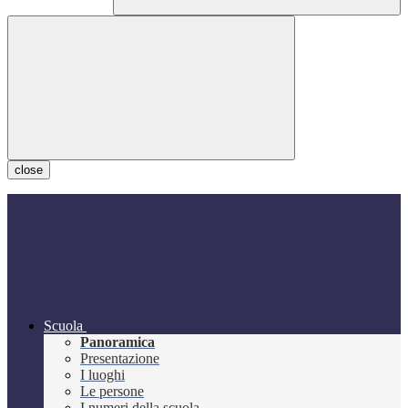
close
Scuola
Panoramica
Presentazione
I luoghi
Le persone
I numeri della scuola