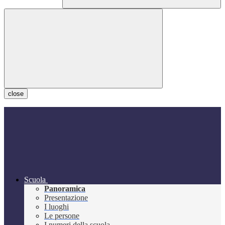
close
Scuola
Panoramica
Presentazione
I luoghi
Le persone
I numeri della scuola