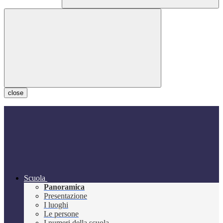
close
Scuola
Panoramica
Presentazione
I luoghi
Le persone
I numeri della scuola