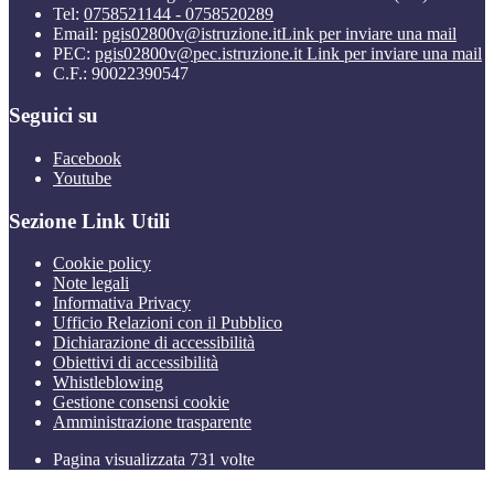
Tel:
0758521144 - 0758520289
Email:
pgis02800v@istruzione.it
Link per inviare una mail
PEC:
pgis02800v@pec.istruzione.it
Link per inviare una mail
C.F.: 90022390547
Seguici su
Facebook
Youtube
Sezione Link Utili
Cookie policy
Note legali
Informativa Privacy
Ufficio Relazioni con il Pubblico
Dichiarazione di accessibilità
Obiettivi di accessibilità
Whistleblowing
Gestione consensi cookie
Amministrazione trasparente
Pagina visualizzata
731
volte