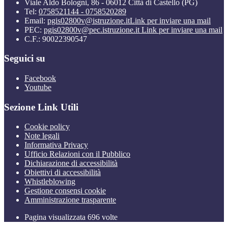
Viale Aldo Bologni, 86 - 06012 Città di Castello (PG)
Tel:
0758521144 - 0758520289
Email:
pgis02800v@istruzione.it
Link per inviare una mail
PEC:
pgis02800v@pec.istruzione.it
Link per inviare una mail
C.F.: 90022390547
Seguici su
Facebook
Youtube
Sezione Link Utili
Cookie policy
Note legali
Informativa Privacy
Ufficio Relazioni con il Pubblico
Dichiarazione di accessibilità
Obiettivi di accessibilità
Whistleblowing
Gestione consensi cookie
Amministrazione trasparente
Pagina visualizzata
696
volte