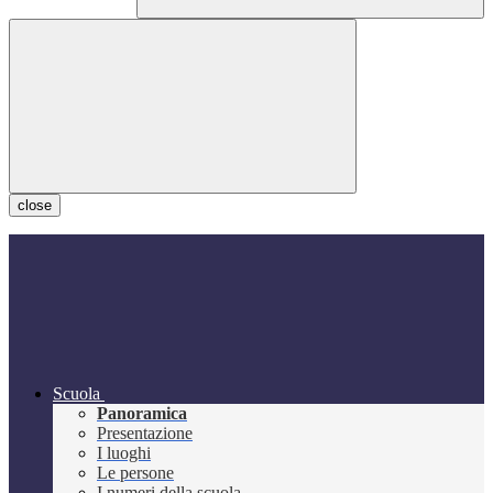
close
Scuola
Panoramica
Presentazione
I luoghi
Le persone
I numeri della scuola