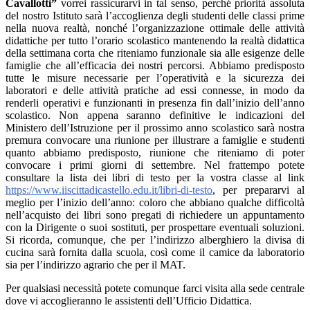
Cavallotti”
vorrei rassicurarvi in tal senso, perché priorità assoluta
del nostro Istituto sarà l’accoglienza degli studenti delle classi prime
nella nuova realtà, nonché l’organizzazione ottimale delle attività
didattiche per tutto l’orario scolastico mantenendo la realtà didattica
della settimana corta che riteniamo funzionale sia alle esigenze delle
famiglie che all’efficacia dei nostri percorsi. Abbiamo predisposto
tutte le misure necessarie per l’operatività e la sicurezza dei
laboratori e delle attività pratiche ad essi connesse, in modo da
renderli operativi e funzionanti in presenza fin dall’inizio dell’anno
scolastico. Non appena saranno definitive le indicazioni del
Ministero dell’Istruzione per il prossimo anno scolastico sarà nostra
premura convocare una riunione per illustrare a famiglie e studenti
quanto abbiamo predisposto, riunione che riteniamo di poter
convocare i primi giorni di settembre. Nel frattempo potete
consultare la lista dei libri di testo per la vostra classe al link
https://www.iiscittadicastello.edu.it/libri-di-testo
, per prepararvi al
meglio per l’inizio dell’anno: coloro che abbiano qualche difficoltà
nell’acquisto dei libri sono pregati di richiedere un appuntamento
con la Dirigente o suoi sostituti, per prospettare eventuali soluzioni.
Si ricorda, comunque, che per l’indirizzo alberghiero la divisa di
cucina sarà fornita dalla scuola, così come il camice da laboratorio
sia per l’indirizzo agrario che per il MAT.
Per qualsiasi necessità potete comunque farci visita alla sede centrale
dove vi accoglieranno le assistenti dell’Ufficio Didattica.