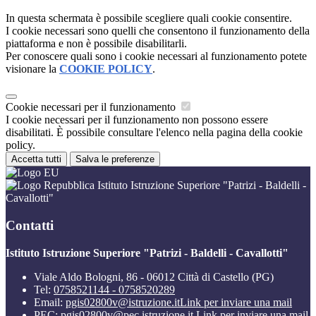
In questa schermata è possibile scegliere quali cookie consentire.
I cookie necessari sono quelli che consentono il funzionamento della
piattaforma e non è possibile disabilitarli.
Per conoscere quali sono i cookie necessari al funzionamento potete
visionare la
COOKIE POLICY
.
Cookie necessari per il funzionamento
I cookie necessari per il funzionamento non possono essere
disabilitati. È possibile consultare l'elenco nella pagina della cookie
policy.
Accetta tutti
Salva le preferenze
Istituto Istruzione Superiore "Patrizi - Baldelli -
Cavallotti"
Contatti
Istituto Istruzione Superiore "Patrizi - Baldelli - Cavallotti"
Viale Aldo Bologni, 86 - 06012 Città di Castello (PG)
Tel:
0758521144 - 0758520289
Email:
pgis02800v@istruzione.it
Link per inviare una mail
PEC:
pgis02800v@pec.istruzione.it
Link per inviare una mail