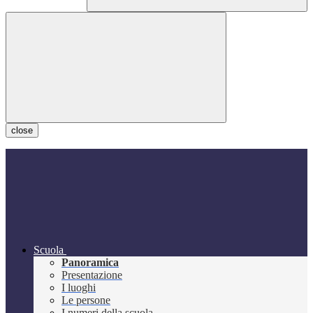
close
Scuola
Panoramica
Presentazione
I luoghi
Le persone
I numeri della scuola