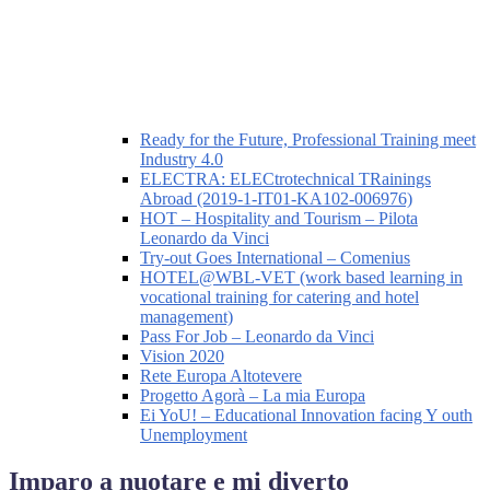
Ready for the Future, Professional Training meet
Industry 4.0
ELECTRA: ELECtrotechnical TRainings
Abroad (2019-1-IT01-KA102-006976)
HOT – Hospitality and Tourism – Pilota
Leonardo da Vinci
Try-out Goes International – Comenius
HOTEL@WBL-VET (work based learning in
vocational training for catering and hotel
management)
Pass For Job – Leonardo da Vinci
Vision 2020
Rete Europa Altotevere
Progetto Agorà – La mia Europa
Ei YoU! – Educational Innovation facing Y outh
Unemployment
Imparo a nuotare e mi diverto