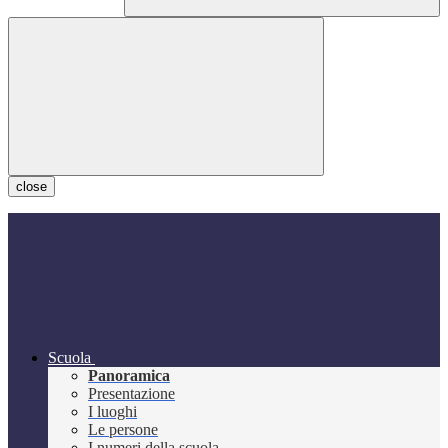
close
Scuola
Panoramica
Presentazione
I luoghi
Le persone
I numeri della scuola