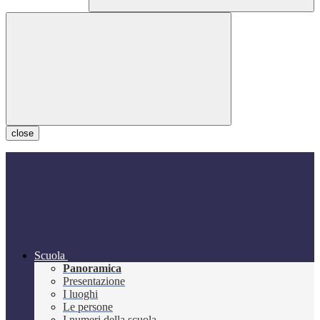
close
Scuola
Panoramica
Presentazione
I luoghi
Le persone
I numeri della scuola