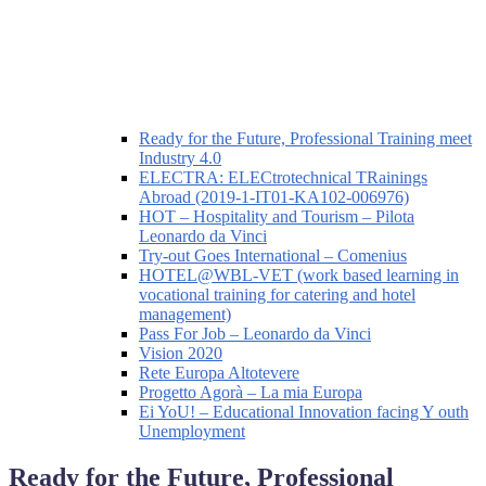
Ready for the Future, Professional Training meet
Industry 4.0
ELECTRA: ELECtrotechnical TRainings
Abroad (2019-1-IT01-KA102-006976)
HOT – Hospitality and Tourism – Pilota
Leonardo da Vinci
Try-out Goes International – Comenius
HOTEL@WBL-VET (work based learning in
vocational training for catering and hotel
management)
Pass For Job – Leonardo da Vinci
Vision 2020
Rete Europa Altotevere
Progetto Agorà – La mia Europa
Ei YoU! – Educational Innovation facing Y outh
Unemployment
Ready for the Future, Professional