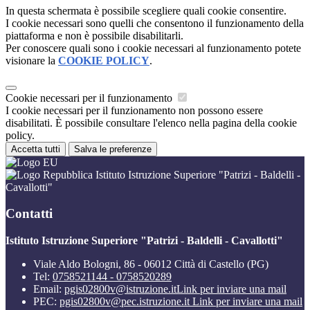
In questa schermata è possibile scegliere quali cookie consentire.
I cookie necessari sono quelli che consentono il funzionamento della
piattaforma e non è possibile disabilitarli.
Per conoscere quali sono i cookie necessari al funzionamento potete
visionare la
COOKIE POLICY
.
Cookie necessari per il funzionamento
I cookie necessari per il funzionamento non possono essere
disabilitati. È possibile consultare l'elenco nella pagina della cookie
policy.
Accetta tutti
Salva le preferenze
Istituto Istruzione Superiore "Patrizi - Baldelli -
Cavallotti"
Contatti
Istituto Istruzione Superiore "Patrizi - Baldelli - Cavallotti"
Viale Aldo Bologni, 86 - 06012 Città di Castello (PG)
Tel:
0758521144 - 0758520289
Email:
pgis02800v@istruzione.it
Link per inviare una mail
PEC:
pgis02800v@pec.istruzione.it
Link per inviare una mail