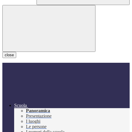
close
Scuola
Panoramica
Presentazione
I luoghi
Le persone
I numeri della scuola