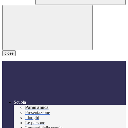
close
Scuola
Panoramica
Presentazione
I luoghi
Le persone
I numeri della scuola