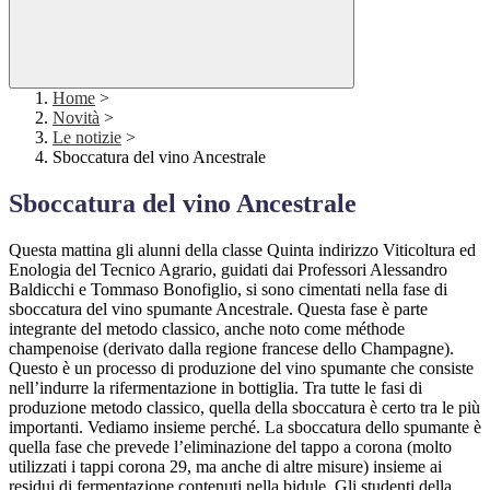
Home
>
Novità
>
Le notizie
>
Sboccatura del vino Ancestrale
Sboccatura del vino Ancestrale
Questa mattina gli alunni della classe Quinta indirizzo Viticoltura ed
Enologia del Tecnico Agrario, guidati dai Professori Alessandro
Baldicchi e Tommaso Bonofiglio, si sono cimentati nella fase di
sboccatura del vino spumante Ancestrale. Questa fase è parte
integrante de
l metodo classico, anche noto come méthode
champenoise (derivato dalla regione francese dello Champagne).
Questo è un processo di produzione del vino spumante che consiste
nell’indurre la rifermentazione in bottiglia. Tra tutte le fasi di
produzione metodo classico, quella della sboccatura è certo tra le più
importanti. Vediamo insieme perché. La sboccatura dello spumante è
quella fase che prevede l’eliminazione del tappo a corona (molto
utilizzati i tappi corona 29, ma anche di altre misure) insieme ai
residui di fermentazione contenuti nella bidule. Gli studenti della