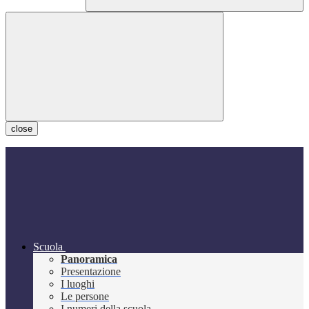
close
Scuola
Panoramica
Presentazione
I luoghi
Le persone
I numeri della scuola