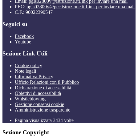
Email:
pgis02800v@istruzione.it
Link per inviare una mail
PEC:
pgis02800v@pec.istruzione.it
Link per inviare una mail
C.F.: 90022390547
Seguici su
Facebook
Youtube
Sezione Link Utili
Cookie policy
Note legali
Informativa Privacy
Ufficio Relazioni con il Pubblico
Dichiarazione di accessibilità
Obiettivi di accessibilità
Whistleblowing
Gestione consensi cookie
Amministrazione trasparente
Pagina visualizzata
3434
volte
Sezione Copyright