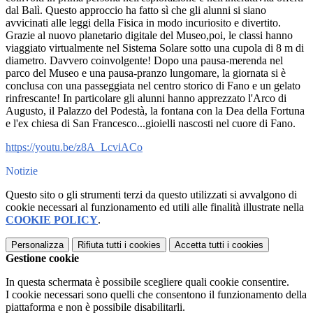
dal Balì. Questo approccio ha fatto sì che gli alunni si siano
avvicinati alle leggi della Fisica in modo incuriosito e divertito.
Grazie al nuovo planetario digitale del Museo,poi, le classi hanno
viaggiato virtualmente nel Sistema Solare sotto una cupola di 8 m di
diametro. Davvero coinvolgente! Dopo una pausa-merenda nel
parco del Museo e una pausa-pranzo lungomare, la giornata si è
conclusa con una passeggiata nel centro storico di Fano e
un gelato
rinfrescante! In particolare gli alunni hanno apprezzato l'Arco di
Augusto, il Palazzo del Podestà, la fontana con la Dea della Fortuna
e l'ex chiesa di San Francesco...gioielli nascosti nel cuore di Fano.
https://youtu.be/z8A_LcviACo
Notizie
Questo sito o gli strumenti terzi da questo utilizzati si avvalgono di
cookie necessari al funzionamento ed utili alle finalità illustrate nella
COOKIE POLICY
.
Personalizza
Rifiuta tutti
i cookies
Accetta tutti
i cookies
Gestione cookie
In questa schermata è possibile scegliere quali cookie consentire.
I cookie necessari sono quelli che consentono il funzionamento della
piattaforma e non è possibile disabilitarli.