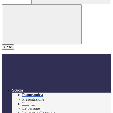
close
Scuola
Panoramica
Presentazione
I luoghi
Le persone
I numeri della scuola