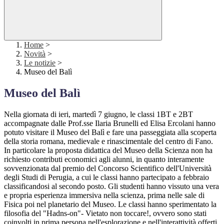
Home
>
Novità
>
Le notizie
>
Museo del Balì
Museo del Balì
Nella giornata di ieri, martedì 7 giugno, le classi 1BT e 2BT
accompagnate dalle Prof.sse Ilaria Brunelli ed Elisa Ercolani hanno
potuto visitare il Museo del Balì e fare una passeggiata alla scoperta
della storia romana, medievale e rinascimentale del centro di Fano.
In particolare la proposta didattica del Museo della Scienza non ha
richiesto contributi economici agli alunni, in quanto interamente
sovvenzionata dal premio del Concorso Scientifico dell'Università
degli Studi di Perugia, a cui le classi hanno partecipato a febbraio
classificandosi al secondo posto. Gli studenti hanno vissuto una vera
e propria esperienza immersiva nella scienza, prima nelle sale di
Fisica poi nel planetario del Museo. Le classi hanno sperimentato la
filosofia del "Hadns-on"- Vietato non toccare!, ovvero sono stati
coinvolti in prima persona nell'esplorazione e nell'interattività offerti