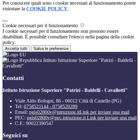
Per conoscere quali sono i cookie necessari al funzionamento potete
visionare la
COOKIE POLICY
.
Cookie necessari per il funzionamento
I cookie necessari per il funzionamento non possono essere
disabilitati. È possibile consultare l'elenco nella pagina della cookie
policy.
Accetta tutti
Salva le preferenze
Istituto Istruzione Superiore "Patrizi - Baldelli -
Cavallotti"
Contatti
Istituto Istruzione Superiore "Patrizi - Baldelli - Cavallotti"
Viale Aldo Bologni, 86 - 06012 Città di Castello (PG)
Tel:
0758521144 - 0758520289
Email:
pgis02800v@istruzione.it
Link per inviare una mail
PEC:
pgis02800v@pec.istruzione.it
Link per inviare una mail
C.F.: 90022390547
Seguici su