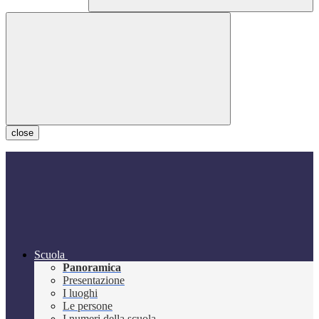
close
Scuola
Panoramica
Presentazione
I luoghi
Le persone
I numeri della scuola