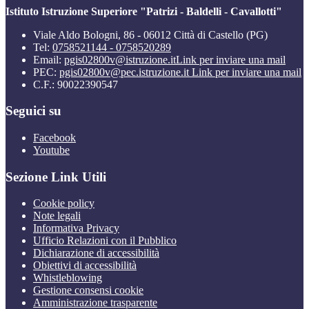
Istituto Istruzione Superiore "Patrizi - Baldelli - Cavallotti"
Viale Aldo Bologni, 86 - 06012 Città di Castello (PG)
Tel:
0758521144 - 0758520289
Email:
pgis02800v@istruzione.it
Link per inviare una mail
PEC:
pgis02800v@pec.istruzione.it
Link per inviare una mail
C.F.: 90022390547
Seguici su
Facebook
Youtube
Sezione Link Utili
Cookie policy
Note legali
Informativa Privacy
Ufficio Relazioni con il Pubblico
Dichiarazione di accessibilità
Obiettivi di accessibilità
Whistleblowing
Gestione consensi cookie
Amministrazione trasparente