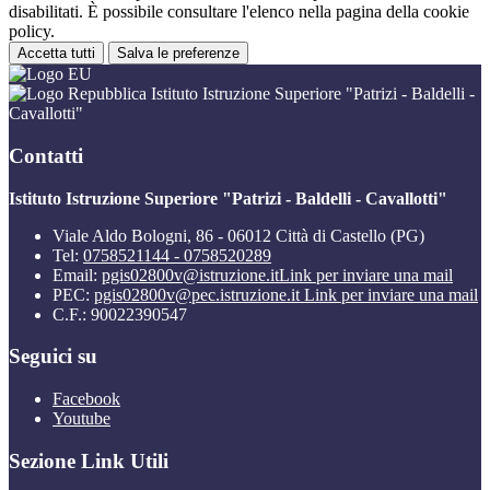
disabilitati. È possibile consultare l'elenco nella pagina della cookie
policy.
Accetta tutti
Salva le preferenze
Istituto Istruzione Superiore "Patrizi - Baldelli -
Cavallotti"
Contatti
Istituto Istruzione Superiore "Patrizi - Baldelli - Cavallotti"
Viale Aldo Bologni, 86 - 06012 Città di Castello (PG)
Tel:
0758521144 - 0758520289
Email:
pgis02800v@istruzione.it
Link per inviare una mail
PEC:
pgis02800v@pec.istruzione.it
Link per inviare una mail
C.F.: 90022390547
Seguici su
Facebook
Youtube
Sezione Link Utili