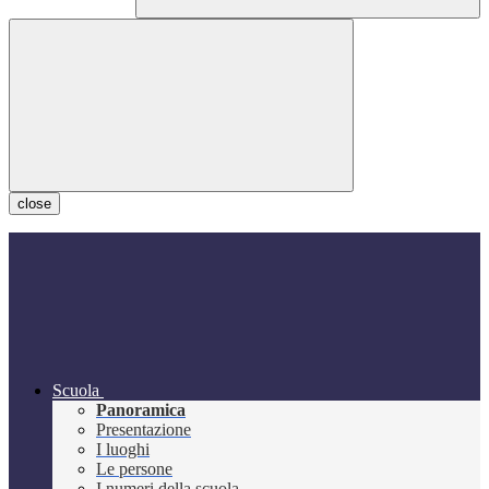
close
Scuola
Panoramica
Presentazione
I luoghi
Le persone
I numeri della scuola