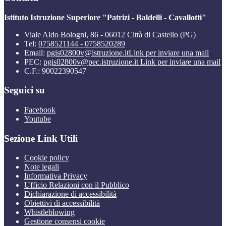
Istituto Istruzione Superiore "Patrizi - Baldelli - Cavallotti"
Viale Aldo Bologni, 86 - 06012 Città di Castello (PG)
Tel:
0758521144 - 0758520289
Email:
pgis02800v@istruzione.it
Link per inviare una mail
PEC:
pgis02800v@pec.istruzione.it
Link per inviare una mail
C.F.: 90022390547
Seguici su
Facebook
Youtube
Sezione Link Utili
Cookie policy
Note legali
Informativa Privacy
Ufficio Relazioni con il Pubblico
Dichiarazione di accessibilità
Obiettivi di accessibilità
Whistleblowing
Gestione consensi cookie