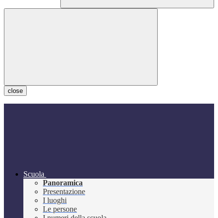
close
Scuola
Panoramica
Presentazione
I luoghi
Le persone
I numeri della scuola