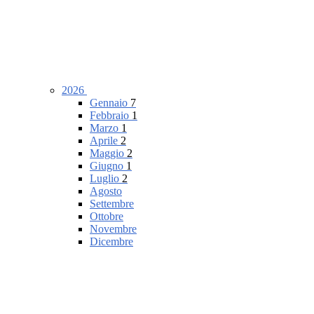
2026
Gennaio
7
Febbraio
1
Marzo
1
Aprile
2
Maggio
2
Giugno
1
Luglio
2
Agosto
Settembre
Ottobre
Novembre
Dicembre