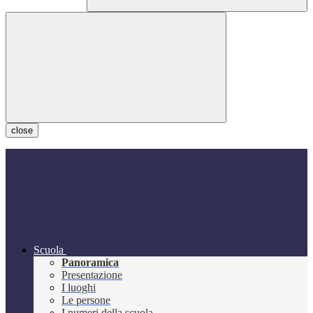
close
Scuola
Panoramica
Presentazione
I luoghi
Le persone
I numeri della scuola