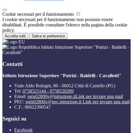
Cookie necessari per il funzionamento
I cookie necessari per il funzionamento non possono essere
disabilitati. È possibile consultare l'elenco nella pagina della cookie
policy.
Accetta tutti
Salva le preferenze
Istituto Istruzione Superiore "Patrizi - Baldelli -
Cavallotti"
Contatti
Istituto Istruzione Superiore "Patrizi - Baldelli - Cavallotti"
Viale Aldo Bologni, 86 - 06012 Città di Castello (PG)
Tel:
0758521144 - 0758520289
Email:
pgis02800v@istruzione.it
Link per inviare una mail
PEC:
pgis02800v@pec.istruzione.it
Link per inviare una mail
C.F.: 90022390547
Seguici su
Facebook