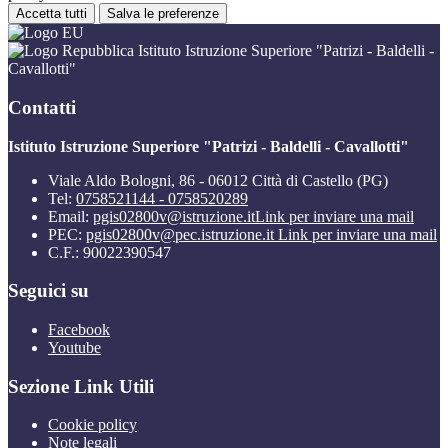
Accetta tutti
Salva le preferenze
Istituto Istruzione Superiore "Patrizi - Baldelli -
Cavallotti"
Contatti
Istituto Istruzione Superiore "Patrizi - Baldelli - Cavallotti"
Viale Aldo Bologni, 86 - 06012 Città di Castello (PG)
Tel:
0758521144 - 0758520289
Email:
pgis02800v@istruzione.it
Link per inviare una mail
PEC:
pgis02800v@pec.istruzione.it
Link per inviare una mail
C.F.: 90022390547
Seguici su
Facebook
Youtube
Sezione Link Utili
Cookie policy
Note legali