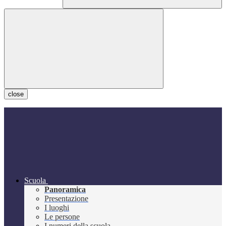
close
Scuola
Panoramica
Presentazione
I luoghi
Le persone
I numeri della scuola