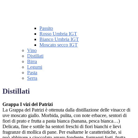
Passito
Rosso Umbria IGT
Bianco Umbria IGT
Moscato secco IGT
Vino
Distillati
Birra
Legumi
Pasta
Serra
Distillati
Grappa I vizi del Patrizi
La Grappa del Patrizi è ottenuta dalla distillazione delle vinacce di
uve moscato giallo. Morbida, pulita, con note erbacee, sentori di
fiori di prato e frutta a pasta bianca (banana, pesca bianca…)
Delicata, fine e sottile ha sentori freschi di fiori bianchi e lievi
fragranze di mollica di pane. Per esaltarne le caratteristiche, si
può abbinare a cioccolato amaro fondente, formaggi forti, frutta