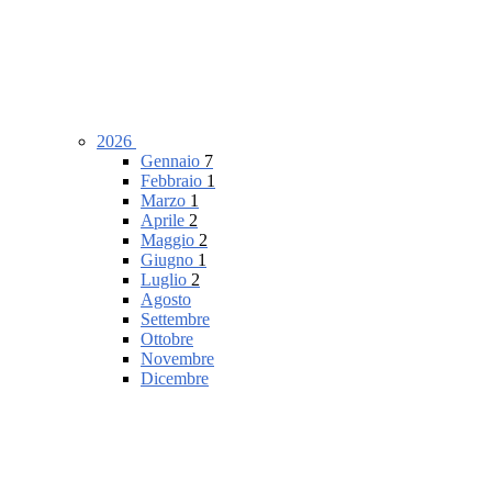
2026
Gennaio
7
Febbraio
1
Marzo
1
Aprile
2
Maggio
2
Giugno
1
Luglio
2
Agosto
Settembre
Ottobre
Novembre
Dicembre