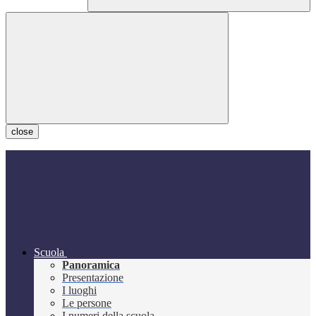
close
Scuola
Panoramica
Presentazione
I luoghi
Le persone
I numeri della scuola