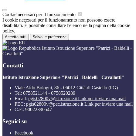
Cookie necessari per il funzionamento
I cookie necessari per il funzionamento non possono essere
disabilitati. È possibile consultare l'elenco nella pagina della cookie
policy.
Accetta tutti
Salva le preferenze
Istituto Istruzione Superiore "Patrizi - Baldelli -
Cavallotti"
Contatti
Istituto Istruzione Superiore "Patrizi - Baldelli - Cavallotti"
Viale Aldo Bologni, 86 - 06012 Città di Castello (PG)
Tel:
0758521144 - 0758520289
Email:
pgis02800v@istruzione.it
Link per inviare una mail
PEC:
pgis02800v@pec.istruzione.it
Link per inviare una mail
C.F.: 90022390547
Seguici su
Facebook