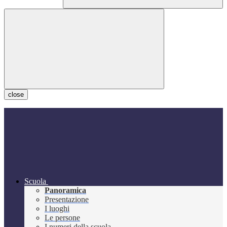
close
Scuola
Panoramica
Presentazione
I luoghi
Le persone
I numeri della scuola