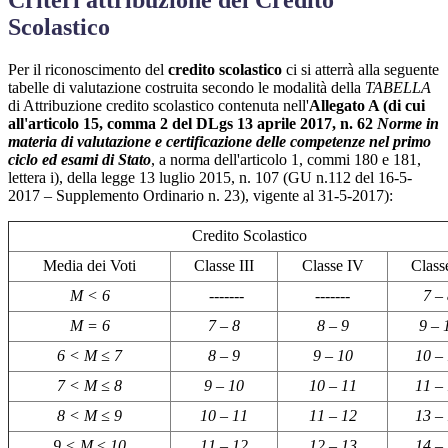
Criteri attribuzione del Credito
Scolastico
Per il riconoscimento del
credito scolastico
ci si atterrà alla seguente
tabelle di valutazione costruita secondo le modalità della
TABELLA
di Attribuzione credito scolastico contenuta nell'
Allegato A (di cui
all'articolo 15, comma 2 del DLgs 13 aprile 2017, n. 62
Norme in
materia di valutazione e certificazione delle competenze nel primo
ciclo ed esami di Stato
, a norma dell'articolo 1, commi 180 e 181,
lettera i), della legge 13 luglio 2015, n. 107 (GU n.112 del 16-5-
2017 – Supplemento Ordinario n. 23), vigente al 31-5-2017):
Credito Scolastico
Media dei Voti
Classe III
Classe IV
Class
M < 6
-------
-------
7 –
M = 6
7 – 8
8 – 9
9 – 
6 < M ≤ 7
8 – 9
9 – 10
10 –
7 < M ≤ 8
9 – 10
10 – 11
11 –
8 < M ≤ 9
10 – 11
11 – 12
13 –
9 < M ≤ 10
11 – 12
12 – 13
14 –