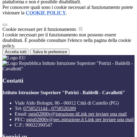
piattaforma e non è possibile disabilitarli.
Per conoscere quali sono i cookie necessari al funzionamento potete
visionare la
COOKIE POLICY
.
Cookie necessari per il funzionamento
I cookie necessari per il funzionamento non possono essere
disabilitati. È possibile consultare l'elenco nella pagina della cookie
policy.
Accetta tutti
Salva le preferenze
Istituto Istruzione Superiore "Patrizi - Baldelli -
Cavallotti"
Contatti
Istituto Istruzione Superiore "Patrizi - Baldelli - Cavallotti"
Viale Aldo Bologni, 86 - 06012 Città di Castello (PG)
Tel:
0758521144 - 0758520289
Email:
pgis02800v@istruzione.it
Link per inviare una mail
PEC:
pgis02800v@pec.istruzione.it
Link per inviare una mail
C.F.: 90022390547
Seguici su