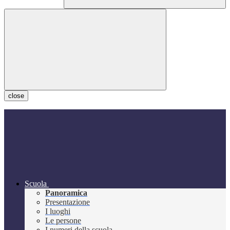
close
Scuola
Panoramica
Presentazione
I luoghi
Le persone
I numeri della scuola