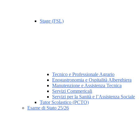
Stage (FSL)
Tecnico e Professionale Agrario
Enogastronomia e Ospitalità Alberghiera
Manutenzione e Assistenza Tecnica
Servizi Commericali
Servizi per la Sanità e l’Assistenza Sociale
Tutor Scolastico (PCTO)
Esame di Stato 25/26