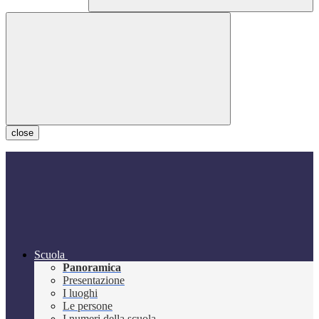
close
Scuola
Panoramica
Presentazione
I luoghi
Le persone
I numeri della scuola