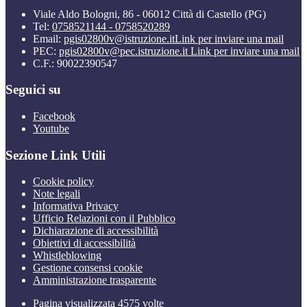
Viale Aldo Bologni, 86 - 06012 Città di Castello (PG)
Tel:
0758521144 - 0758520289
Email:
pgis02800v@istruzione.it
Link per inviare una mail
PEC:
pgis02800v@pec.istruzione.it
Link per inviare una mail
C.F.: 90022390547
Seguici su
Facebook
Youtube
Sezione Link Utili
Cookie policy
Note legali
Informativa Privacy
Ufficio Relazioni con il Pubblico
Dichiarazione di accessibilità
Obiettivi di accessibilità
Whistleblowing
Gestione consensi cookie
Amministrazione trasparente
Pagina visualizzata
4575
volte