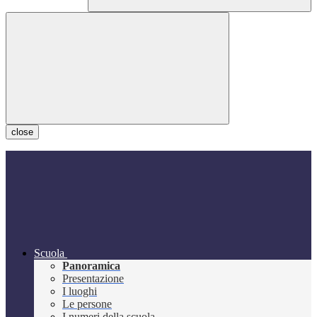
close
Scuola
Panoramica
Presentazione
I luoghi
Le persone
I numeri della scuola