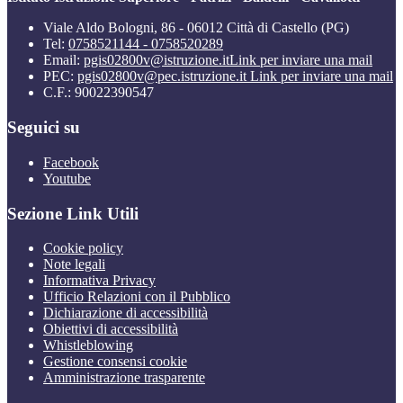
Viale Aldo Bologni, 86 - 06012 Città di Castello (PG)
Tel:
0758521144 - 0758520289
Email:
pgis02800v@istruzione.it
Link per inviare una mail
PEC:
pgis02800v@pec.istruzione.it
Link per inviare una mail
C.F.: 90022390547
Seguici su
Facebook
Youtube
Sezione Link Utili
Cookie policy
Note legali
Informativa Privacy
Ufficio Relazioni con il Pubblico
Dichiarazione di accessibilità
Obiettivi di accessibilità
Whistleblowing
Gestione consensi cookie
Amministrazione trasparente