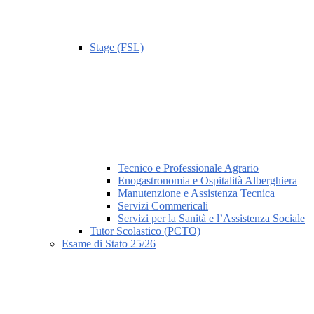
Stage (FSL)
Tecnico e Professionale Agrario
Enogastronomia e Ospitalità Alberghiera
Manutenzione e Assistenza Tecnica
Servizi Commericali
Servizi per la Sanità e l’Assistenza Sociale
Tutor Scolastico (PCTO)
Esame di Stato 25/26