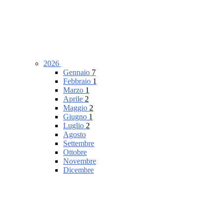
2026
Gennaio
7
Febbraio
1
Marzo
1
Aprile
2
Maggio
2
Giugno
1
Luglio
2
Agosto
Settembre
Ottobre
Novembre
Dicembre