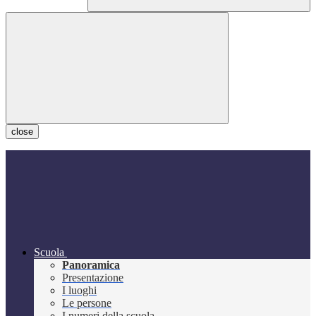
close
Scuola
Panoramica
Presentazione
I luoghi
Le persone
I numeri della scuola