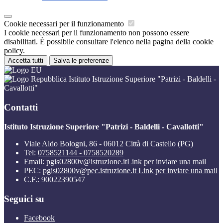
Cookie necessari per il funzionamento
I cookie necessari per il funzionamento non possono essere
disabilitati. È possibile consultare l'elenco nella pagina della cookie
policy.
Accetta tutti
Salva le preferenze
Istituto Istruzione Superiore "Patrizi - Baldelli -
Cavallotti"
Contatti
Istituto Istruzione Superiore "Patrizi - Baldelli - Cavallotti"
Viale Aldo Bologni, 86 - 06012 Città di Castello (PG)
Tel:
0758521144 - 0758520289
Email:
pgis02800v@istruzione.it
Link per inviare una mail
PEC:
pgis02800v@pec.istruzione.it
Link per inviare una mail
C.F.: 90022390547
Seguici su
Facebook