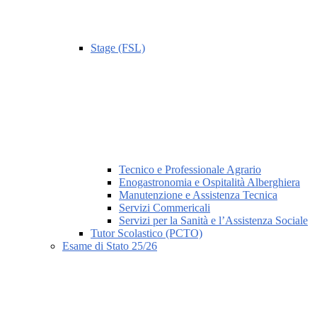
Stage (FSL)
Tecnico e Professionale Agrario
Enogastronomia e Ospitalità Alberghiera
Manutenzione e Assistenza Tecnica
Servizi Commericali
Servizi per la Sanità e l’Assistenza Sociale
Tutor Scolastico (PCTO)
Esame di Stato 25/26