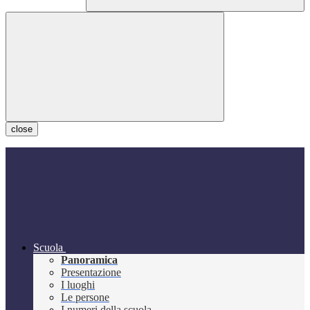
close
Scuola
Panoramica
Presentazione
I luoghi
Le persone
I numeri della scuola