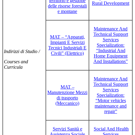
territorio e gestione
Rural Development
delle risorse forestali
e montane
Maintenance And
Technical Support
MAT – “Apparati,
Services
Impianti E Servizi
Specialization:
Tecnici Industriali E
“Industrial And
Indirizzi di Studio /
Civili” (Elettrico)
Home Equipment
And Installations”
Courses and
Curricula
Maintenance And
Technical Support
MAT –
Services
Manutenzione Mezzi
Specialization:
di trasporto
“Motor vehicles
(Meccanico)
maintenance and
repair”
Servizi Sanità e
Social And Health
Assistenza Sociale
Services