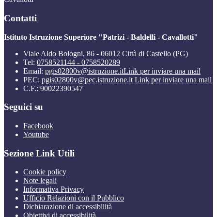
Contatti
Istituto Istruzione Superiore "Patrizi - Baldelli - Cavallotti"
Viale Aldo Bologni, 86 - 06012 Città di Castello (PG)
Tel:
0758521144 - 0758520289
Email:
pgis02800v@istruzione.it
Link per inviare una mail
PEC:
pgis02800v@pec.istruzione.it
Link per inviare una mail
C.F.: 90022390547
Seguici su
Facebook
Youtube
Sezione Link Utili
Cookie policy
Note legali
Informativa Privacy
Ufficio Relazioni con il Pubblico
Dichiarazione di accessibilità
Obiettivi di accessibilità