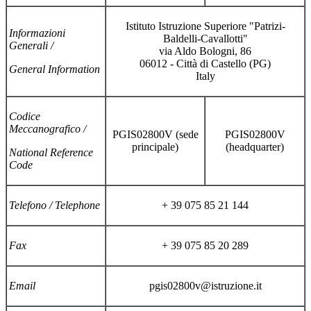
Istituto Istruzione Superiore "Patrizi-
Informazioni
Baldelli-Cavallotti"
Generali /
via Aldo Bologni, 86
06012 - Città di Castello (PG)
General Information
Italy
Codice
Meccanografico /
PGIS02800V (sede
PGIS02800V
principale)
(headquarter)
National Reference
Code
Telefono / Telephone
+ 39 075 85 21 144
Fax
+ 39 075 85 20 289
Email
pgis02800v@istruzione.it