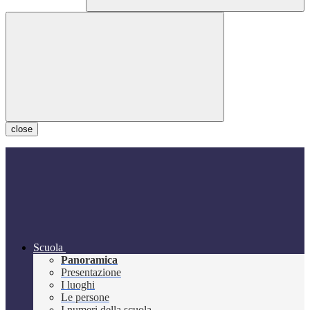
close
Scuola
Panoramica
Presentazione
I luoghi
Le persone
I numeri della scuola