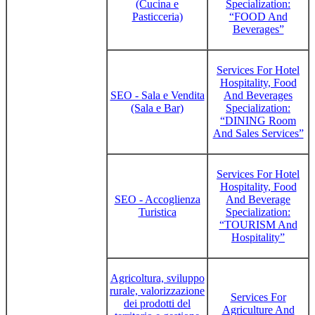
(Cucina e
Specialization:
Pasticceria)
“FOOD And
Beverages”
Services For Hotel
Hospitality, Food
SEO - Sala e Vendita
And Beverages
(Sala e Bar)
Specialization:
“DINING Room
And Sales Services”
Services For Hotel
Hospitality, Food
SEO - Accoglienza
And Beverage
Turistica
Specialization:
“TOURISM And
Hospitality”
Agricoltura, sviluppo
rurale, valorizzazione
Services For
dei prodotti del
Agriculture And