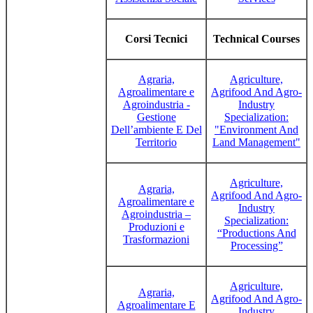
Corsi Tecnici
Technical Courses
Agraria,
Agriculture,
Agroalimentare e
Agrifood And Agro-
Agroindustria -
Industry
Gestione
Specialization:
Dell’ambiente E Del
"Environment And
Territorio
Land Management"
Agriculture,
Agraria,
Agrifood And Agro-
Agroalimentare e
Industry
Agroindustria –
Specialization:
Produzioni e
“Productions And
Trasformazioni
Processing”
Agriculture,
Agraria,
Agrifood And Agro-
Agroalimentare E
Industry