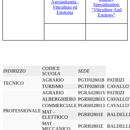
Agroindustria -
Specialization:
Viticultura ed
"Viticulture And
Enologia
Enology"
Turismo
Turism
CODICE
INDIRIZZO
SEDE
SCUOLA
AGRARIO
PGTF02801B
PATRIZI
TECNICO
TURISMO
PGTF02801B
CAVALLO
AGRARIO
PGRA02801V
PATRIZI
ALBERGHIERO
PGRH028013
CAVALLO
COMMERCIALE
PGRH028013
CAVALLO
PROFESSIONALE
MAT -
PGRI02801E
BALDELL
ELETTRICO
MAT -
PGRI02801E
BALDELL
MECCANICO