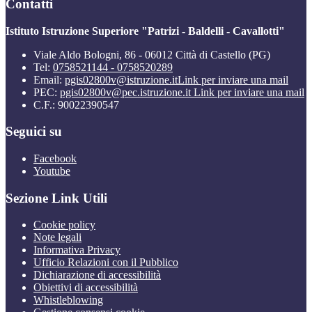
Contatti
Istituto Istruzione Superiore "Patrizi - Baldelli - Cavallotti"
Viale Aldo Bologni, 86 - 06012 Città di Castello (PG)
Tel:
0758521144 - 0758520289
Email:
pgis02800v@istruzione.it
Link per inviare una mail
PEC:
pgis02800v@pec.istruzione.it
Link per inviare una mail
C.F.: 90022390547
Seguici su
Facebook
Youtube
Sezione Link Utili
Cookie policy
Note legali
Informativa Privacy
Ufficio Relazioni con il Pubblico
Dichiarazione di accessibilità
Obiettivi di accessibilità
Whistleblowing