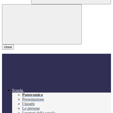
close
Scuola
Panoramica
Presentazione
I luoghi
Le persone
I numeri della scuola