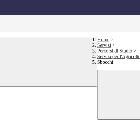
Home
>
Servizi
>
Percorsi di Studio
>
Servizi per l'Agricolt
Sbocchi