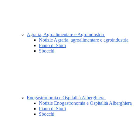
Agraria, Agroalimentare e Agroindustria
Notizie Agraria, agroalimentare e agroindustria
Piano di Studi
Sbocchi
Enogastronomia e Ospitalità Alberghiera
Notizie Enogastronomia e Ospitalità Alberghiera
Piano di Studi
Sbocchi