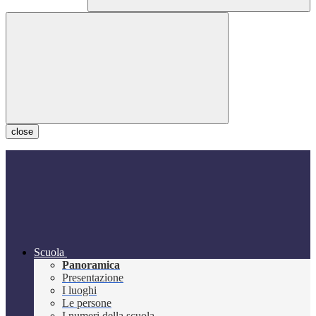
close
Scuola
Panoramica
Presentazione
I luoghi
Le persone
I numeri della scuola