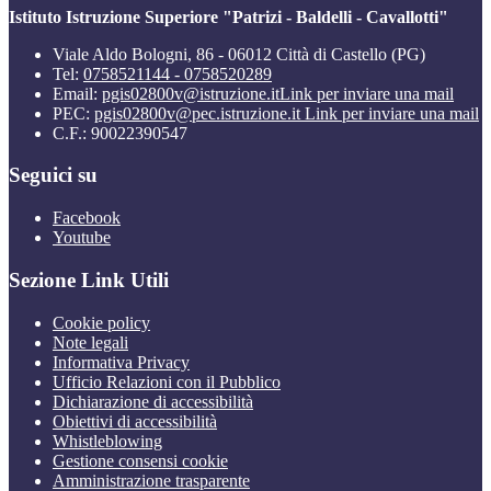
Istituto Istruzione Superiore "Patrizi - Baldelli - Cavallotti"
Viale Aldo Bologni, 86 - 06012 Città di Castello (PG)
Tel:
0758521144 - 0758520289
Email:
pgis02800v@istruzione.it
Link per inviare una mail
PEC:
pgis02800v@pec.istruzione.it
Link per inviare una mail
C.F.: 90022390547
Seguici su
Facebook
Youtube
Sezione Link Utili
Cookie policy
Note legali
Informativa Privacy
Ufficio Relazioni con il Pubblico
Dichiarazione di accessibilità
Obiettivi di accessibilità
Whistleblowing
Gestione consensi cookie
Amministrazione trasparente