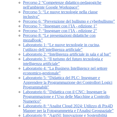
Percorso 2 “Competenze didattico-pedagogiche
nell'ambiente Google Workspace”
Percorso 5: “Le nuove tecnologie nella classe
inclusiva”
Percorso 6: “Prevenzione del bullismo e cyberbullismo”
Percorso 7: “Insegnare con l’IA - edizione 1"
Percorso 7: “Insegnare con l’IA - edizione 2"
Percorso 8: “Le presentazioni didattiche con
mozaBook”
Laboratorio 1: “Le nuove tecnologie in cucina,
l’utilizzo dell’intelligenza artificiale”
Laboratorio 2: “Intelligenza artificiale in sala e al bar”
Laboratorio 3: “Il turismo del futuro tecnologia e
intelligenza artificiale”
Laboratorio 4: “La Business Intelligence nel settore
economico-gestionale”
Laboratorio 5: “Didattica del PLC: Insegnare e
Apprendere la Programmazione dei Controllori Logici
Programmabili”
Laboratorio 6: "Didattica con il CNC: Insegnare la
Programmazione e l’Uso delle Macchine a Controllo
Numerico"
Laboratorio 8: “Analist Cloud 2024: Utilizzo di Pix4D
Mapper per la Fotogrammetria e l'Analisi Geospaziale”
Laboratorio 9: “AgriSI: Innovazione e Sostenibilità