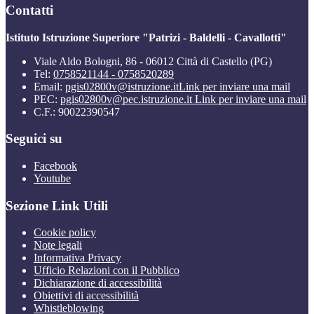
Contatti
Istituto Istruzione Superiore "Patrizi - Baldelli - Cavallotti"
Viale Aldo Bologni, 86 - 06012 Città di Castello (PG)
Tel:
0758521144 - 0758520289
Email:
pgis02800v@istruzione.it
Link per inviare una mail
PEC:
pgis02800v@pec.istruzione.it
Link per inviare una mail
C.F.: 90022390547
Seguici su
Facebook
Youtube
Sezione Link Utili
Cookie policy
Note legali
Informativa Privacy
Ufficio Relazioni con il Pubblico
Dichiarazione di accessibilità
Obiettivi di accessibilità
Whistleblowing