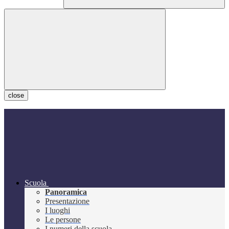
close
Scuola
Panoramica
Presentazione
I luoghi
Le persone
I numeri della scuola