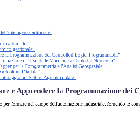
ll’intelligenza artificiale”
nza artificiale”
nomico-gestionale”
ere la Programmazione dei Controllori Logici Programmabili”
grammazione e l’Uso delle Macchine a Controllo Numerico"
apper per la Fotogrammetria e l'Analisi Geospaziale”
Agricoltura Digitale”
itoraggio nel Settore Agroalimentare”
nare e Apprendere la Programmazione dei C
gettato per formare nel campo dell'automazione industriale, fornendo le 