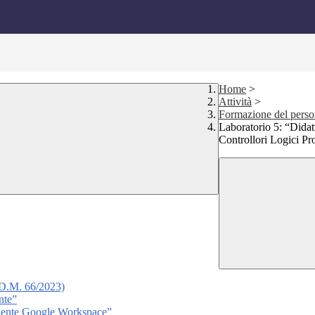
Home
>
Attività
>
Formazione del person
Laboratorio 5: “Dida
Controllori Logici P
 (D.M. 66/2023)
nte”
biente Google Workspace”