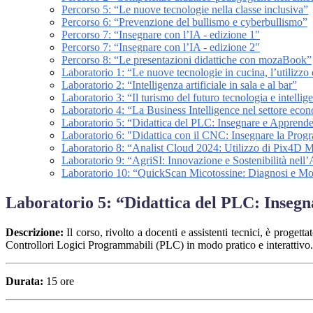
Percorso 5: “Le nuove tecnologie nella classe inclusiva”
Percorso 6: “Prevenzione del bullismo e cyberbullismo”
Percorso 7: “Insegnare con l’IA - edizione 1"
Percorso 7: “Insegnare con l’IA - edizione 2"
Percorso 8: “Le presentazioni didattiche con mozaBook”
Laboratorio 1: “Le nuove tecnologie in cucina, l’utilizzo de
Laboratorio 2: “Intelligenza artificiale in sala e al bar”
Laboratorio 3: “Il turismo del futuro tecnologia e intellige
Laboratorio 4: “La Business Intelligence nel settore eco
Laboratorio 5: “Didattica del PLC: Insegnare e Apprend
Laboratorio 6: "Didattica con il CNC: Insegnare la Pro
Laboratorio 8: “Analist Cloud 2024: Utilizzo di Pix4D M
Laboratorio 9: “AgriSI: Innovazione e Sostenibilità nell’
Laboratorio 10: “QuickScan Micotossine: Diagnosi e Mon
Laboratorio 5: “Didattica del PLC: Inseg
Descrizione:
Il corso, rivolto a docenti e assistenti tecnici, è pro
Controllori Logici Programmabili (PLC) in modo pratico e interattivo.
Durata:
15 ore