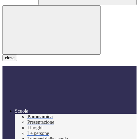
close
Scuola
Panoramica
Presentazione
I luoghi
Le persone
I numeri della scuola