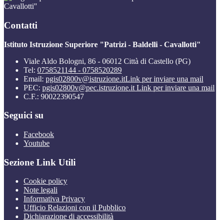
Cavallotti"
Contatti
Istituto Istruzione Superiore "Patrizi - Baldelli - Cavallotti"
Viale Aldo Bologni, 86 - 06012 Città di Castello (PG)
Tel:
0758521144 - 0758520289
Email:
pgis02800v@istruzione.it
Link per inviare una mail
PEC:
pgis02800v@pec.istruzione.it
Link per inviare una mail
C.F.: 90022390547
Seguici su
Facebook
Youtube
Sezione Link Utili
Cookie policy
Note legali
Informativa Privacy
Ufficio Relazioni con il Pubblico
Dichiarazione di accessibilità