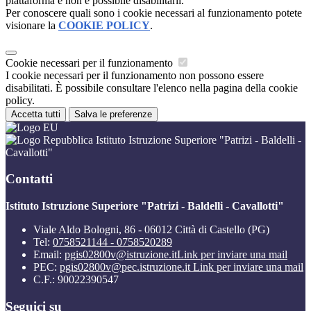
piattaforma e non è possibile disabilitarli.
Per conoscere quali sono i cookie necessari al funzionamento potete
visionare la
COOKIE POLICY
.
Cookie necessari per il funzionamento
I cookie necessari per il funzionamento non possono essere
disabilitati. È possibile consultare l'elenco nella pagina della cookie
policy.
Accetta tutti
Salva le preferenze
Istituto Istruzione Superiore "Patrizi - Baldelli -
Cavallotti"
Contatti
Istituto Istruzione Superiore "Patrizi - Baldelli - Cavallotti"
Viale Aldo Bologni, 86 - 06012 Città di Castello (PG)
Tel:
0758521144 - 0758520289
Email:
pgis02800v@istruzione.it
Link per inviare una mail
PEC:
pgis02800v@pec.istruzione.it
Link per inviare una mail
C.F.: 90022390547
Seguici su