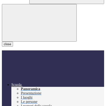
close
Scuola
Panoramica
Presentazione
I luoghi
Le persone
I numeri della scuola