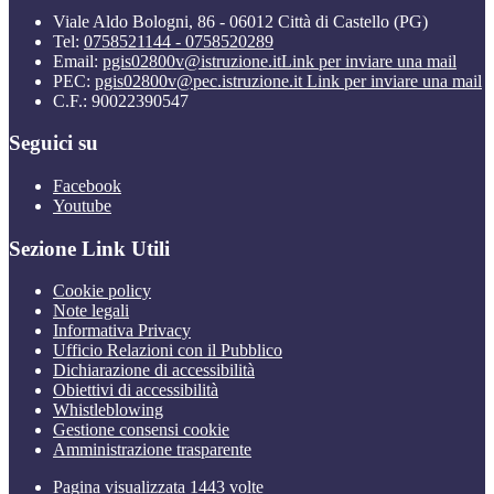
Viale Aldo Bologni, 86 - 06012 Città di Castello (PG)
Tel:
0758521144 - 0758520289
Email:
pgis02800v@istruzione.it
Link per inviare una mail
PEC:
pgis02800v@pec.istruzione.it
Link per inviare una mail
C.F.: 90022390547
Seguici su
Facebook
Youtube
Sezione Link Utili
Cookie policy
Note legali
Informativa Privacy
Ufficio Relazioni con il Pubblico
Dichiarazione di accessibilità
Obiettivi di accessibilità
Whistleblowing
Gestione consensi cookie
Amministrazione trasparente
Pagina visualizzata
1443
volte