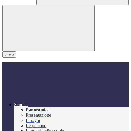
close
Scuola
Panoramica
Presentazione
I luoghi
Le persone
I numeri della scuola