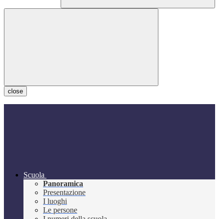
close
Scuola
Panoramica
Presentazione
I luoghi
Le persone
I numeri della scuola