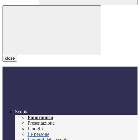
close
Scuola
Panoramica
Presentazione
I luoghi
Le persone
I numeri della scuola