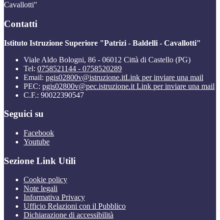
Cavallotti"
Contatti
Istituto Istruzione Superiore "Patrizi - Baldelli - Cavallotti"
Viale Aldo Bologni, 86 - 06012 Città di Castello (PG)
Tel:
0758521144 - 0758520289
Email:
pgis02800v@istruzione.it
Link per inviare una mail
PEC:
pgis02800v@pec.istruzione.it
Link per inviare una mail
C.F.: 90022390547
Seguici su
Facebook
Youtube
Sezione Link Utili
Cookie policy
Note legali
Informativa Privacy
Ufficio Relazioni con il Pubblico
Dichiarazione di accessibilità