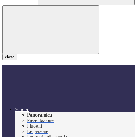
close
Scuola
Panoramica
Presentazione
I luoghi
Le persone
I numeri della scuola