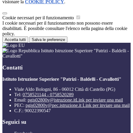
visionare la
COOKIE POLICY
.
Cookie necessari per il funzionamento
I cookie necessari per il funzionamento non possono essere
disabilitati. È possibile consultare l'elenco nella pagina della cookie
policy.
Accetta tutti
Salva le preferenze
Istituto Istruzione Superiore "Patrizi - Baldelli -
Cavallotti"
Contatti
Istituto Istruzione Superiore "Patrizi - Baldelli - Cavallotti"
Viale Aldo Bologni, 86 - 06012 Città di Castello (PG)
Tel:
0758521144 - 0758520289
Email:
pgis02800v@istruzione.it
Link per inviare una mail
PEC:
pgis02800v@pec.istruzione.it
Link per inviare una mail
C.F.: 90022390547
Seguici su