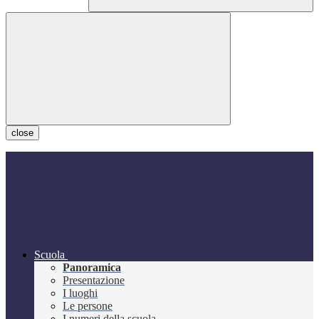
close
Scuola
Panoramica
Presentazione
I luoghi
Le persone
I numeri della scuola